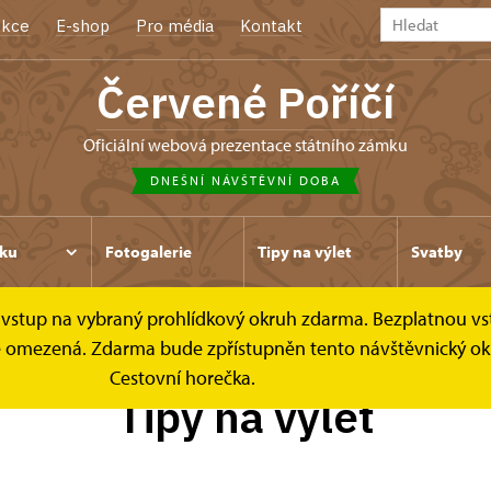
kce
E-shop
Pro média
Kontakt
Červené Poříčí
oficiální webová prezentace státního zámku
DNEŠNÍ NÁVŠTĚVNÍ DOBA
ku
Fotogalerie
Tipy na výlet
Svatby
ce vstup na vybraný prohlídkový okruh zdarma. Bezplatnou vs
k je omezená. Zdarma bude zpřístupněn tento návštěvnický ok
Cestovní horečka.
Tipy na výlet