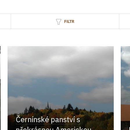
FILTR
Černínské panství s
překrásnou Americkou