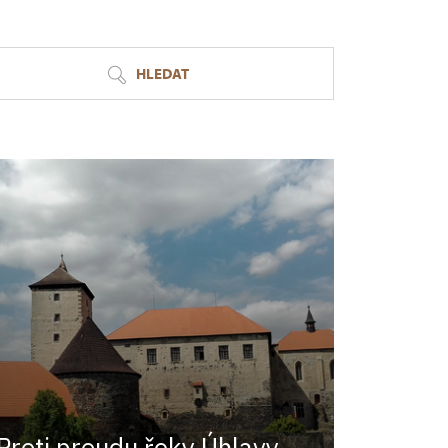
HLEDAT
Proti proudu řeky Úhlavy