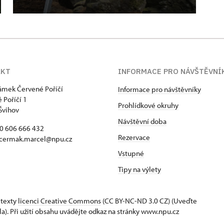
AKT
INFORMACE PRO NÁVŠTĚVNÍ
zámek Červené Poříčí
Informace pro návštěvníky
 Poříčí 1
Prohlídkové okruhy
Švihov
Návštěvní doba
20 606 666 432
Rezervace
 cermak.marcel@npu.cz
Vstupné
Tipy na výlety
 texty
licenci Creative Commons
(CC BY-NC-ND 3.0 CZ) (Uveďte
la). Při užití obsahu uvádějte odkaz na stránky www.npu.cz