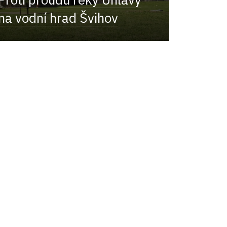
na vodní hrad Švihov