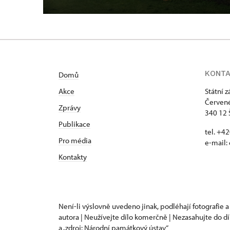
KONT
Domů
Akce
Státní 
Červené
Zprávy
340 12 
Publikace
tel. +4
Pro média
e-mail:
Kontakty
Není-li výslovně uvedeno jinak, podléhají fotografie a
autora | Neužívejte dílo komerčně | Nezasahujte do dí
a „zdroj: Národní památkový ústav“