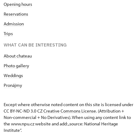
Opening hours
Reservations
Admission
Trips
WHAT CAN BE INTERESTING
About chateau
Photo gallery
Weddings
Pronájmy
Except where otherwise noted content on this site is licensed under
CC BY-NC-ND 3.0 CZ
Creative Commons License
. (Attribution +
Non-commercial + No Derivatives). When using any content link to
the www.npu.cz website and add: „source: National Heritage
Institute“.