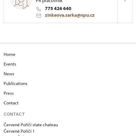
PR pracovník
775 426 640
zinkeova.sarka@npu.cz
Zámek Červené Poříčí
1/, Červené Poříčí 1
partial representative of the site manager
Home
Events
News
Publications
Press
Contact
CONTACT
Červené Poříčí state chateau
Červené Poříčí 1