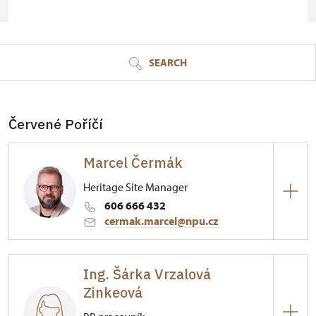
© Seznam.cz a.s. a další
SEARCH
Červené Poříčí
Marcel Čermák
Heritage Site Manager
606 666 432
cermak.marcel@npu.cz
Zámek Červené Poříčí
Ing. Šárka Vrzalová
1/, Červené Poříčí 1
Zinkeová