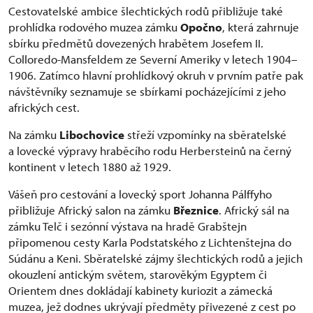
Cestovatelské ambice šlechtických rodů přibližuje také
prohlídka rodového muzea zámku
Opočno
, která zahrnuje
sbírku předmětů dovezených hrabětem Josefem II.
Colloredo-Mansfeldem ze Severní Ameriky v letech 1904–
1906. Zatímco hlavní prohlídkový okruh v prvním patře pak
návštěvníky seznamuje se sbírkami pocházejícími z jeho
afrických cest.
Na zámku
Libochovice
střeží vzpomínky na sběratelské
a lovecké výpravy hraběcího rodu Herbersteinů na černý
kontinent v letech 1880 až 1929.
Vášeň pro cestování a lovecký sport Johanna Pálffyho
přibližuje Africký salon na zámku
Březnice
. Africký sál na
zámku Telč i sezónní výstava na hradě Grabštejn
připomenou cesty Karla Podstatského z Lichtenštejna do
Súdánu a Keni. Sběratelské zájmy šlechtických rodů a jejich
okouzlení antickým světem, starověkým Egyptem či
Orientem dnes dokládají kabinety kuriozit a zámecká
muzea, jež dodnes ukrývají předměty přivezené z cest po