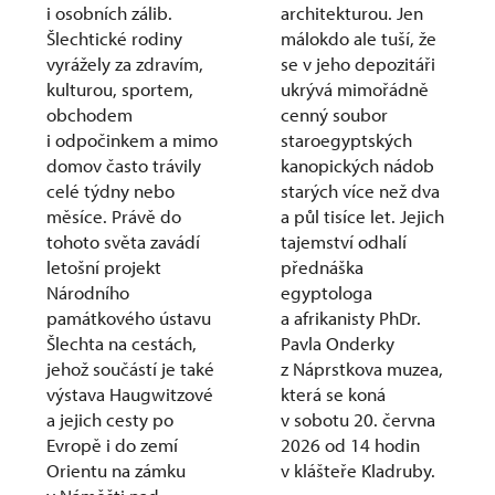
i osobních zálib.
architekturou. Jen
Šlechtické rodiny
málokdo ale tuší, že
vyrážely za zdravím,
se v jeho depozitáři
kulturou, sportem,
ukrývá mimořádně
obchodem
cenný soubor
i odpočinkem a mimo
staroegyptských
domov často trávily
kanopických nádob
celé týdny nebo
starých více než dva
měsíce. Právě do
a půl tisíce let. Jejich
tohoto světa zavádí
tajemství odhalí
letošní projekt
přednáška
Národního
egyptologa
památkového ústavu
a afrikanisty PhDr.
Šlechta na cestách,
Pavla Onderky
jehož součástí je také
z Náprstkova muzea,
výstava Haugwitzové
která se koná
a jejich cesty po
v sobotu 20. června
Evropě i do zemí
2026 od 14 hodin
Orientu na zámku
v klášteře Kladruby.