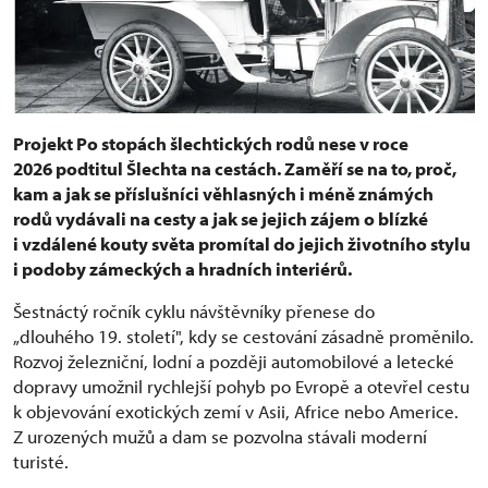
Projekt Po stopách šlechtických rodů nese v roce
2026 podtitul Šlechta na cestách. Zaměří se na to, proč,
kam a jak se příslušníci věhlasných i méně známých
rodů vydávali na cesty a jak se jejich zájem o blízké
i vzdálené kouty světa promítal do jejich životního stylu
i podoby zámeckých a hradních interiérů.
Šestnáctý ročník cyklu návštěvníky přenese do
„dlouhého 19. století", kdy se cestování zásadně proměnilo.
Rozvoj železniční, lodní a později automobilové a letecké
dopravy umožnil rychlejší pohyb po Evropě a otevřel cestu
k objevování exotických zemí v Asii, Africe nebo Americe.
Z urozených mužů a dam se pozvolna stávali moderní
turisté.