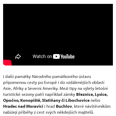
I další památky Národního památkového ústavu
připomenou cesty po Evropě i do vzdálenějších oblastí
Asie, Afriky a Severní Ameriky. Mezi tipy na výlety letošní
turistické sezony patří například zámky
Březnice, Lysice,
Opočno, Konopiště, Slatiňany či Libochovice
nebo
Hradec nad Moravicí
i hrad
Buchlov
, které návštěvníkům
nabízejí příběhy z cest svých někdejších majitelů.