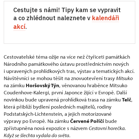
Cestujte s námi! Tipy kam se vypravit
a co zhlédnout naleznete v
kalendáři
akcí
.
Cestovatelské téma ožije na více než čtyřiceti památkách
Národního památkového ústavu prostřednictvím nových
i upravených prohlídkových tras, výstav a tematických akcí.
Návštěvníci se mohou těšit na znovuotevření trasy
Mitsuko
na zámku
Horšovský Týn
, věnovanou hraběnce Mitsuko
Coudenhove-Kalergi, první Japonce žijící v Evropě. Další
novinkou bude upravená prohlídková trasa na zámku
Telč
,
která přiblíží bydlení posledních majitelů, rodiny
Podstatských-Lichtenstein, a jejich motorizované
výpravy po Evropě. Na zámku
Červené Poříčí
bude
zpřístupněna nová expozice s názvem
Cestovní horečka.
Když se šlechta vydala do světa
.