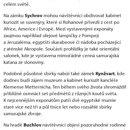
celém světě.
Na zámku
Sychrov
mohou návštěvníci obdivovat kabinet
kuriozit se suvenýry, které si Rohanové přivezli z cest po
Africe, Americe i Evropě. Mezi vystavenými exponáty
zaujmou například olejové lampičky z Pompejí
a Jeruzaléma, egyptští skarabeové či nádoba pocházející
z aténské Akropole. Součástí prohlídky je také orientální
salonek, kde je vystavena mimořádně cenná samurajská
katana ze slonoviny.
Podobně působivé sbírky nabízí také zámek
Kynžvart
, kde
dodnes budí zájem muzeum a kabinet kuriozit kancléře
Klemense Metternicha. Ten během svého života shromáždil
přibližně osmnáct set předmětů z různých koutů světa.
K nejcennějším exponátům patří dvě egyptské mumie
staré více než tři a půl tisíce let nebo rozsáhlé sbírky
samurajské zbroje.
Na hradě
Buchlov
návštěvníci objeví pozoruhodné rodinné