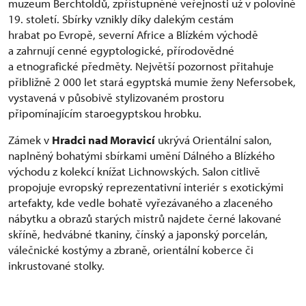
muzeum Berchtoldů, zpřístupněné veřejnosti už v polovině
19. století. Sbírky vznikly díky dalekým cestám
hrabat po Evropě, severní Africe a Blízkém východě
a zahrnují cenné egyptologické, přírodovědné
a etnografické předměty. Největší pozornost přitahuje
přibližně 2 000 let stará egyptská mumie ženy Nefersobek,
vystavená v působivě stylizovaném prostoru
připomínajícím staroegyptskou hrobku.
Zámek v
Hradci nad Moravicí
ukrývá Orientální salon,
naplněný bohatými sbírkami umění Dálného a Blízkého
východu z kolekcí knížat Lichnowských. Salon citlivě
propojuje evropský reprezentativní interiér s exotickými
artefakty, kde vedle bohatě vyřezávaného a zlaceného
nábytku a obrazů starých mistrů najdete černé lakované
skříně, hedvábné tkaniny, čínský a japonský porcelán,
válečnické kostýmy a zbraně, orientální koberce či
inkrustované stolky.