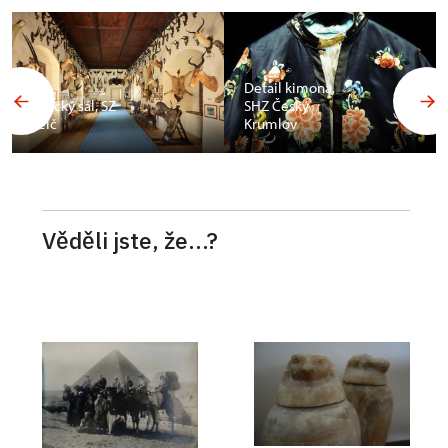
Budoár
Františka
Detail kimona,
Ferdinanda d
SHZ Český
´Este, SZ
Krumlov
Konopiště
Věděli jste, že...?