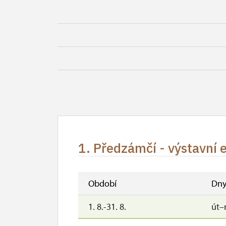
1. Předzámčí - výstavní 
Období
Dn
1. 8.-31. 8.
út–