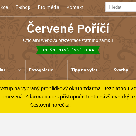
kce
E-shop
Pro média
Kontakt
Červené Poříčí
oficiální webová prezentace státního zámku
DNEŠNÍ NÁVŠTĚVNÍ DOBA
ku
Fotogalerie
Tipy na výlet
Svatby
ce vstup na vybraný prohlídkový okruh zdarma. Bezplatnou vs
Návštěvní doba
k je omezená. Zdarma bude zpřístupněn tento návštěvnický ok
Cestovní horečka.