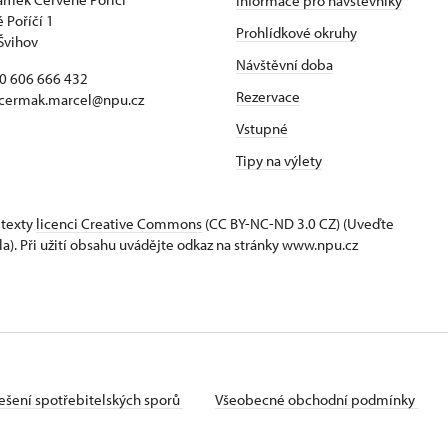
Informace pro návštěvníky
 Poříčí 1
Prohlídkové okruhy
Švihov
Návštěvní doba
20 606 666 432
Rezervace
 cermak.marcel@npu.cz
Vstupné
Tipy na výlety
 texty
licenci Creative Commons
(CC BY-NC-ND 3.0 CZ) (Uveďte
la). Při užití obsahu uvádějte odkaz na stránky www.npu.cz
ešení spotřebitelských sporů
Všeobecné obchodní podmínky