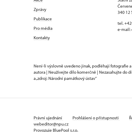
Červené
Zprávy
340 12 
Publikace
tel. +4
Pro média
e-mail:
Kontakty
Není-li výslovně uvedeno jinak, podléhají fotografie a
autora | Neužívejte dílo komerčně | Nezasahujte do dí
a „zdroj: Národní památkový ústav“
Právní ujednání
Prohlášení o přístupnosti
Ř
webeditor@npu.cz
Provozuje BluePool s.r.o.