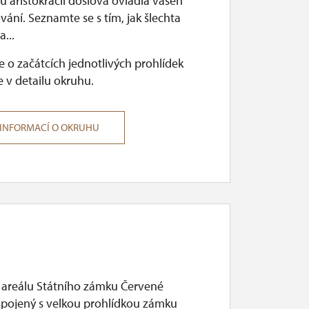
 aristokracii doslova ovládla vášeň
vání. Seznamte se s tím, jak šlechta
...
 o začátcích jednotlivých prohlídek
 v detailu okruhu.
 INFORMACÍ O OKRUHU
 areálu Státního zámku Červené
 spojený s velkou prohlídkou zámku