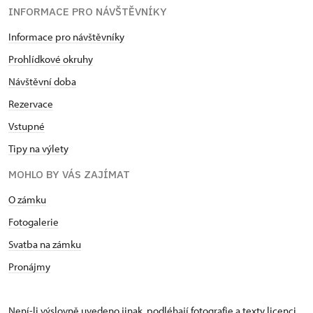
INFORMACE PRO NÁVŠTĚVNÍKY
Informace pro návštěvníky
Prohlídkové okruhy
Návštěvní doba
Rezervace
Vstupné
Tipy na výlety
MOHLO BY VÁS ZAJÍMAT
O zámku
Fotogalerie
Svatba na zámku
Pronájmy
Není-li výslovně uvedeno jinak, podléhají fotografie a texty
licenci